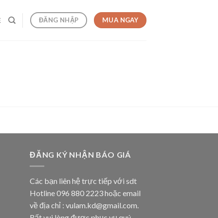
MUA NGAY
ĐĂNG NHẬP
Ệ
ĐĂNG KÝ NHẬN BÁO GIÁ
Các bạn liên hệ trực tiếp với sdt
Hotline 096 880 2223 hoặc email
về địa chỉ : vulam.kd@gmail.com.
Rất vui lòng được phục vụ quý