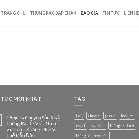
TRANG CHỦ
THÙNG RÁC ĐẠP CHÂN
BÁO GIÁ
TIN TỨC
LIÊN H
 TỨC MỚI NHẤT
TAG
bag
classic
green
leather
Công Ty Chuyên Sản Xuất
Thùng Rác Ở Việt Nam:
nypd
sweden
thùng rác inox
Vietbin – Khẳng Định Vị
Thế Dẫn Đầu
thùng rác inox tròn