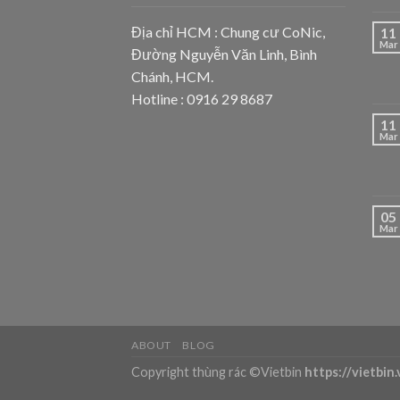
Địa chỉ HCM : Chung cư CoNic,
11
Mar
Đường Nguyễn Văn Linh, Bình
Chánh, HCM.
Hotline : 0916 29 8687
11
Mar
05
Mar
ABOUT
BLOG
Copyright thùng rác ©Vietbin
https://vietbin.