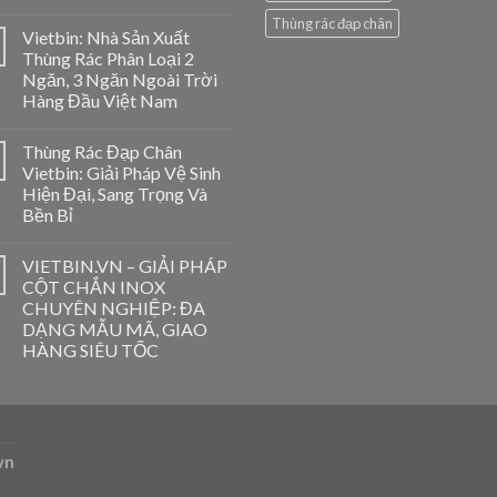
Thùng rác đạp chân
Vietbin: Nhà Sản Xuất
Thùng Rác Phân Loại 2
Ngăn, 3 Ngăn Ngoài Trời
Hàng Đầu Việt Nam
Thùng Rác Đạp Chân
Vietbin: Giải Pháp Vệ Sinh
Hiện Đại, Sang Trọng Và
Bền Bỉ
VIETBIN.VN – GIẢI PHÁP
CỘT CHẮN INOX
CHUYÊN NGHIỆP: ĐA
DẠNG MẪU MÃ, GIAO
HÀNG SIÊU TỐC
vn