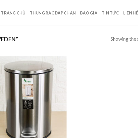
TRANG CHỦ
THÙNG RÁC ĐẠP CHÂN
BÁO GIÁ
TIN TỨC
LIÊN H
Showing the s
WEDEN”
Add to
wishlist