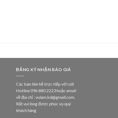
ĐĂNG KÝ NHẬN BÁO GIÁ
Các bạn liên hệ trực tiếp với sdt
Hotline 096 880 2223 hoặc email
về địa chỉ : vulam.kd@gmail.com.
Rất vui lòng được phục vụ quý
khách hàng