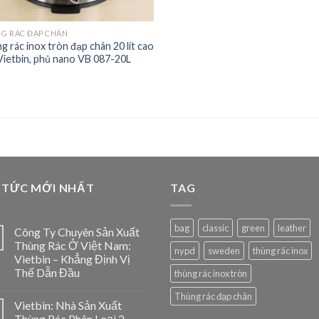
G RÁC ĐẠP CHÂN
g rác inox tròn đạp chân 20 lít cao
Vietbin, phủ nano VB 087-20L
 TỨC MỚI NHẤT
TAG
bag
classic
green
leather
Công Ty Chuyên Sản Xuất
Thùng Rác Ở Việt Nam:
nypd
sweden
thùng rác inox
Vietbin – Khẳng Định Vị
Thế Dẫn Đầu
thùng rác inox tròn
Thùng rác đạp chân
Vietbin: Nhà Sản Xuất
Thùng Rác Phân Loại 2