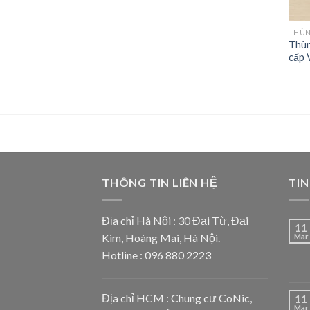
THÙN
Thùn
cấp 
THÔNG TIN LIÊN HỆ
TIN
Địa chỉ Hà Nội : 30 Đại Từ, Đại
11
Kim, Hoàng Mai, Hà Nội.
Mar
Hotline : 096 880 2223
Địa chỉ HCM : Chung cư CoNic,
11
Mar