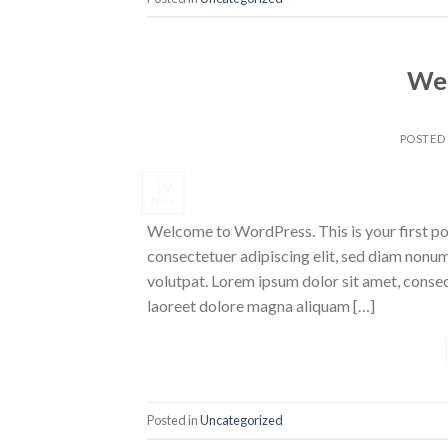
Wel
POSTED
19
Nov
Welcome to WordPress. This is your first post
consectetuer adipiscing elit, sed diam nonu
volutpat. Lorem ipsum dolor sit amet, conse
laoreet dolore magna aliquam […]
Posted in
Uncategorized