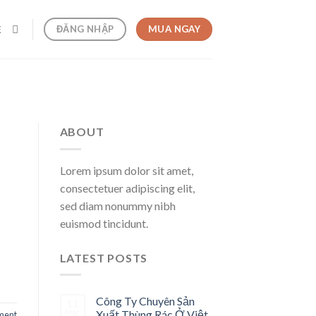
MUA NGAY
ĐĂNG NHẬP
Ệ
ABOUT
Lorem ipsum dolor sit amet,
consectetuer adipiscing elit,
sed diam nonummy nibh
euismod tincidunt.
LATEST POSTS
Công Ty Chuyên Sản
11
Mar
Xuất Thùng Rác Ở Việt
ent