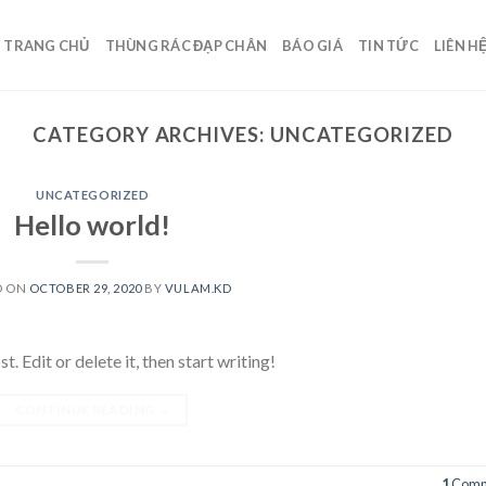
TRANG CHỦ
THÙNG RÁC ĐẠP CHÂN
BÁO GIÁ
TIN TỨC
LIÊN H
CATEGORY ARCHIVES:
UNCATEGORIZED
UNCATEGORIZED
Hello world!
D ON
OCTOBER 29, 2020
BY
VULAM.KD
 Edit or delete it, then start writing!
CONTINUE READING
→
1
Comm