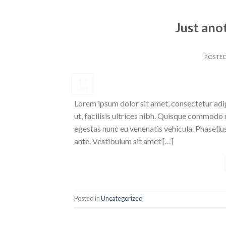
Just ano
POSTE
13
Oct
Lorem ipsum dolor sit amet, consectetur adipi
ut, facilisis ultrices nibh. Quisque commodo 
egestas nunc eu venenatis vehicula. Phasellus
ante. Vestibulum sit amet […]
Posted in
Uncategorized