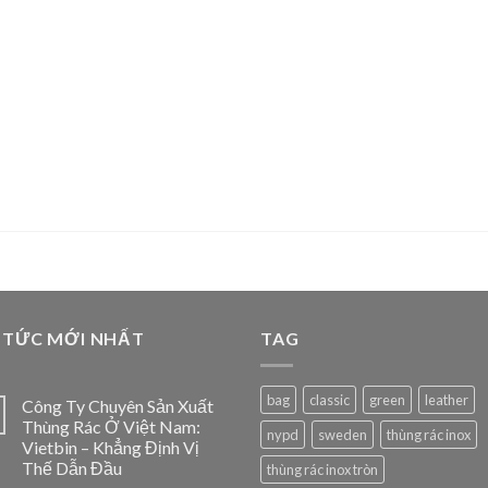
 TỨC MỚI NHẤT
TAG
bag
classic
green
leather
Công Ty Chuyên Sản Xuất
Thùng Rác Ở Việt Nam:
nypd
sweden
thùng rác inox
Vietbin – Khẳng Định Vị
Thế Dẫn Đầu
thùng rác inox tròn