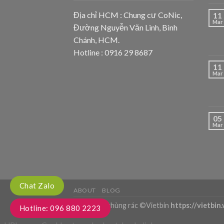
Địa chỉ HCM : Chung cư CoNic,
11
Mar
Đường Nguyễn Văn Linh, Bình
Chánh, HCM.
Hotline : 0916 29 8687
11
Mar
05
Mar
Chat Zalo
ABOUT
BLOG
Copyright thùng rác ©Vietbin
https://vietbin.
Hotline: 096 880 2223