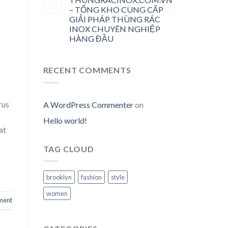
05
Mar
– TỔNG KHO CUNG CẤP
GIẢI PHÁP THÙNG RÁC
INOX CHUYÊN NGHIỆP
HÀNG ĐẦU
RECENT COMMENTS
rus
A WordPress Commenter
on
Hello world!
at
TAG CLOUD
brooklyn
fashion
style
women
ment