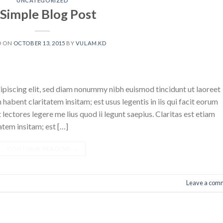
UNCATEGORIZED
 Simple Blog Post
D ON
OCTOBER 13, 2015
BY
VULAM.KD
ipiscing elit, sed diam nonummy nibh euismod tincidunt ut laoreet
abent claritatem insitam; est usus legentis in iis qui facit eorum
ectores legere me lius quod ii legunt saepius. Claritas est etiam
tem insitam; est […]
CONTINUE READING
→
Leave a com