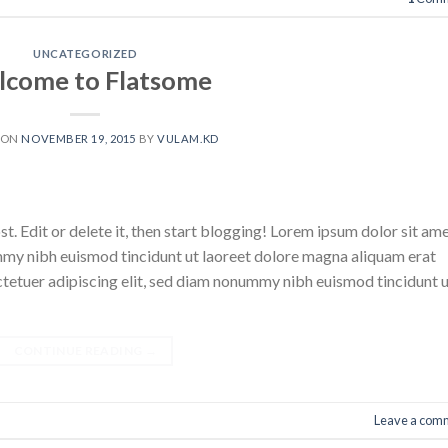
UNCATEGORIZED
come to Flatsome
 ON
NOVEMBER 19, 2015
BY
VULAM.KD
. Edit or delete it, then start blogging! Lorem ipsum dolor sit ame
mmy nibh euismod tincidunt ut laoreet dolore magna aliquam erat
ctetuer adipiscing elit, sed diam nonummy nibh euismod tincidunt 
CONTINUE READING
→
Leave a com