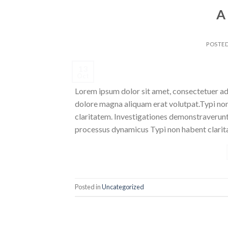
A
POSTE
13
Oct
Lorem ipsum dolor sit amet, consectetuer ad
dolore magna aliquam erat volutpat.Typi non h
claritatem. Investigationes demonstraverunt l
processus dynamicus Typi non habent clarita
Posted in
Uncategorized