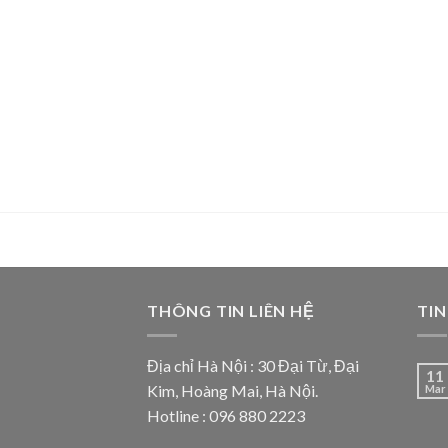
THÔNG TIN LIÊN HỆ
TIN
Địa chỉ Hà Nội : 30 Đại Từ, Đại
11
Kim, Hoàng Mai, Hà Nội.
Mar
Hotline : 096 880 2223