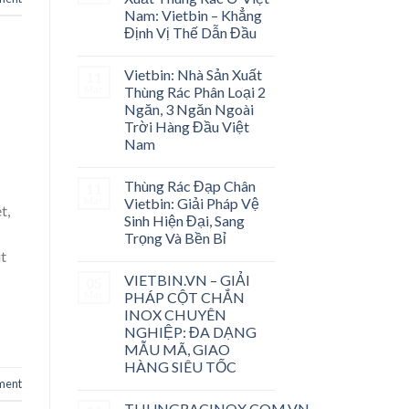
Nam: Vietbin – Khẳng
Định Vị Thế Dẫn Đầu
Vietbin: Nhà Sản Xuất
11
Mar
Thùng Rác Phân Loại 2
Ngăn, 3 Ngăn Ngoài
Trời Hàng Đầu Việt
Nam
Thùng Rác Đạp Chân
11
Mar
Vietbin: Giải Pháp Vệ
t,
Sinh Hiện Đại, Sang
Trọng Và Bền Bỉ
ut
VIETBIN.VN – GIẢI
05
Mar
PHÁP CỘT CHẮN
INOX CHUYÊN
NGHIỆP: ĐA DẠNG
MẪU MÃ, GIAO
HÀNG SIÊU TỐC
ment
THUNGRACINOX.COM.VN