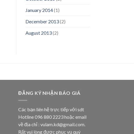
January 2014
(1)
December 2013
(2)
August 2013
(2)
ĐĂNG KÝ NHẬN BÁO GIÁ
Các bạn liên hệ trực tiếp với sdt
Hotline 096 880 2223 hoặc email
về địa chỉ : vulam.kd@gmail.com.
Rất vui lòng được phục vụ quý